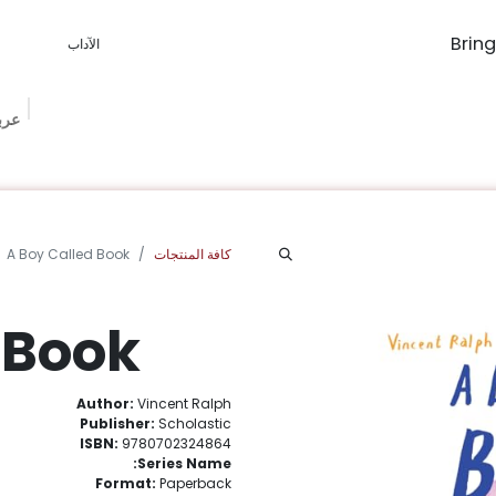
عرب
The Book Ma
Book Procurement
Bookish Box
الفعاليات
الم
كافة المنتجات
A Boy Called Book
 Book
Author:
Vincent Ralph
Publisher:
Scholastic
ISBN:
9780702324864
Series Name:
Format:
Paperback