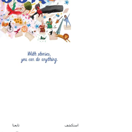
استكشف
تابعنا