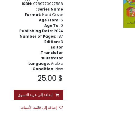
ISBN:
9789770927588
Series Name:
Format:
Hard Cover
Age From:
6
Age To:
0
Publishing Date:
2024
Number of Pages:
187
Edition:
3
Editor:
Translator:
Illustrator:
Language:
Arabic
Condition:
New
25.00
$
إضافة إلى عربة التسوق
إضافة إلى قائمة الأمنيات