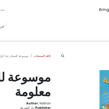
عرب
The Book Ma
Book Procurement
Bookish Box
الفعاليات
الم
كافة المنتجات
موسوعة للصغار جدا: أول
موسوعة للص
معلومة
Author:
Nathan
Publisher:
دار الشروق