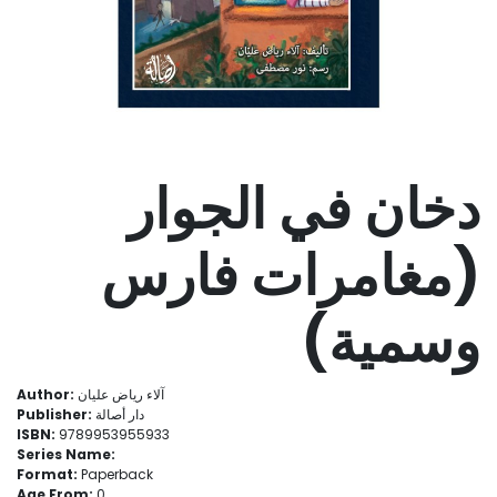
دخان في الجوار
(مغامرات فارس
وسمية)
Author:
آلاء رياض عليان
Publisher:
دار أصالة
ISBN:
9789953955933
Series Name:
Format:
Paperback
Age From:
0