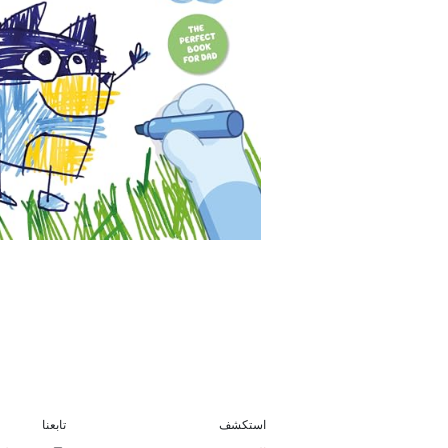
استكشف
تابعنا