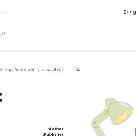
عرب
The Book Ma
Book Procurement
Bookish Box
الفعاليات
الم
كافة المنتجات
sh Mug: Bookaholic
:
Author:
Publisher: