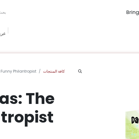
عرب
The Book Ma
Book Procurement
Bookish Box
الفعاليات
الم
كافة المنتجات
unny Philantropist
s: The
tropist