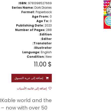
ISBN:
9781398527669
Series Name:
Dork Diaries
Format:
Paperback
Age From:
0
Age To:
0
Publishing Date:
2023
Number of Pages:
288
Edition:
Editor:
Translator:
Illustrator:
Language:
English
Condition:
New
11.00
$
إضافة إلى عربة التسوق
إضافة إلى قائمة الأمنيات
RKable world and the
 – now with over 50