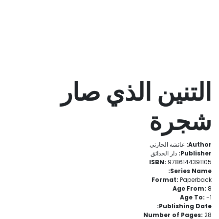
التنين الذي صار
شجرة
Author:
عائشة الحارثي
Publisher:
دار الحدائق
ISBN:
9786144391105
Series Name:
Format:
Paperback
Age From:
8
Age To:
- 1
Publishing Date:
Number of Pages:
28