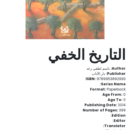
التاريخ الخفي
Author:
باسم لطفي رعد
Publisher:
دار الآداب
ISBN:
9789953892993
Series Name:
Format:
Paperback
Age From:
0
Age To:
0
Publishing Date:
2014
Number of Pages:
399
Edition:
Editor:
Translator: