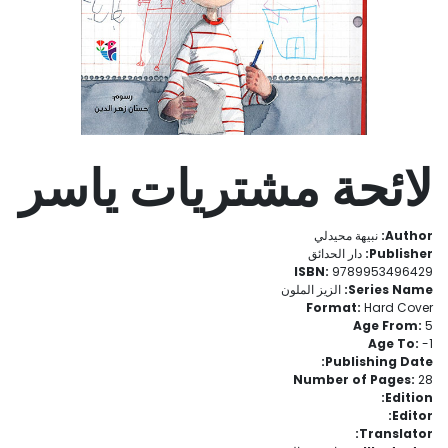
لائحة مشتريات ياسر
Author:
نبيهة محيدلي
Publisher:
دار الحدائق
ISBN:
9789953496429
Series Name:
الزيز الملون
Format:
Hard Cover
Age From:
5
Age To:
- 1
Publishing Date:
Number of Pages:
28
Edition:
Editor:
Translator: