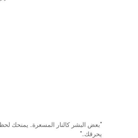
بعض البشر كالنار المسعرة.. يمنحك لحظ
يحرقك.."