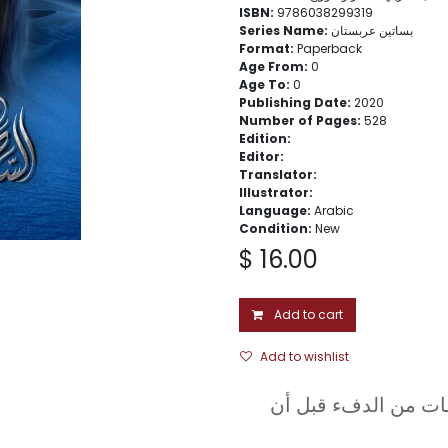
ISBN:
9786038299319
Series Name:
بساتين عربستان
Format:
Paperback
Age From:
0
Age To:
0
Publishing Date:
2020
Number of Pages:
528
Edition:
Editor:
Translator:
Illustrator:
Language:
Arabic
Condition:
New
$
16.00
Add to cart
Add to wishlist
"ات من الدفء قبل أن