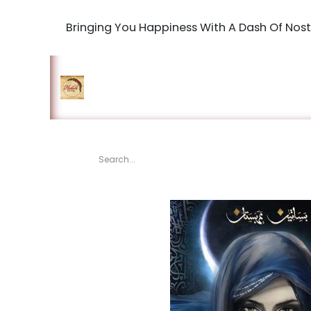
Bringing You Happiness With A Dash Of Nost
Home
Shop
The Book Maki