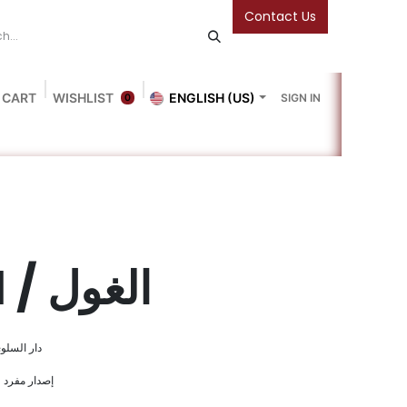
Contact Us
 CART
WISHLIST
ENGLISH (US)
SIGN IN
0
Blog
Gallery
Friends Of The Bookshop
Events
Al Ghoul / الغول
alwa Publishers - دار السلوى
Single Publication / إصدار مفرد