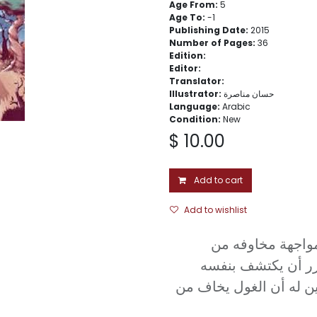
Age From:
5
Age To:
- 1
Publishing Date:
2015
Number of Pages:
36
Edition:
Editor:
Translator:
Illustrator:
حسان مناصرة
Language:
Arabic
Condition:
New
$
10.00
Add to cart
Add to wishlist
اجهة مخاوفه من
ر أن يكتشف بنفسه
ين له أن الغول يخاف من