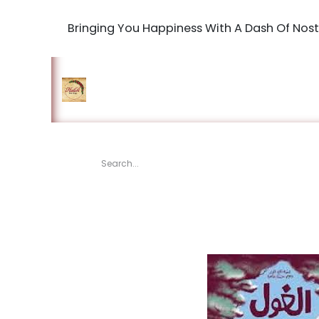
Bringing You Happiness With A Dash Of Nost
Home
Shop
The Book Maki