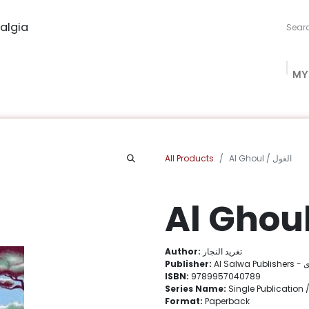
algia
MY
ng Studio
Book Procurement
Bookish Box
Community
All Products
Al Ghoul / الغول
Author:
تغريد النجار
Publisher:
Al S
ISBN:
9789957040789
Series Name:
Format:
Paperback