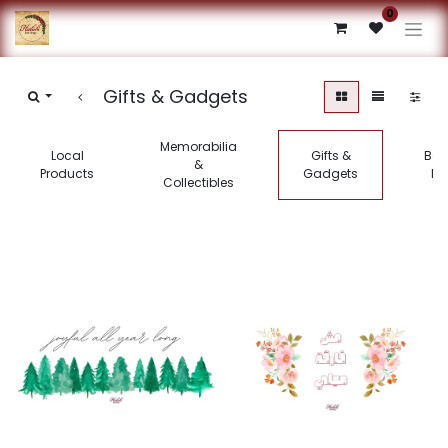
0
Gifts & Gadgets
Memorabilia
Local
Gifts &
Boo
&
Products
Gadgets
Mu
Collectibles