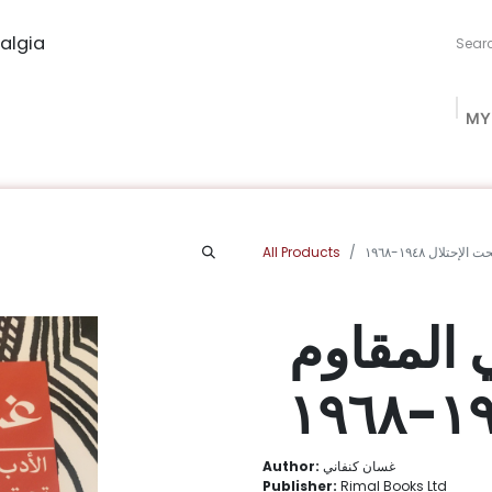
algia
MY
ng Studio
Book Procurement
Bookish Box
Community
All Products
تلال ١٩٤٨-١٩٦٨
 المقاوم
Author:
غسان كنفاني
Publisher:
Rimal Books Ltd