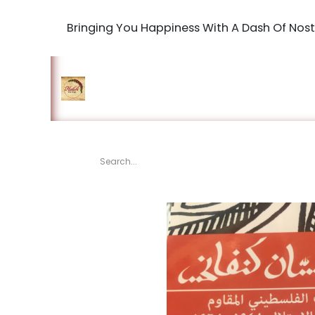
Bringing You Happiness With A Dash Of Nost
Home
Shop
The Book Maki