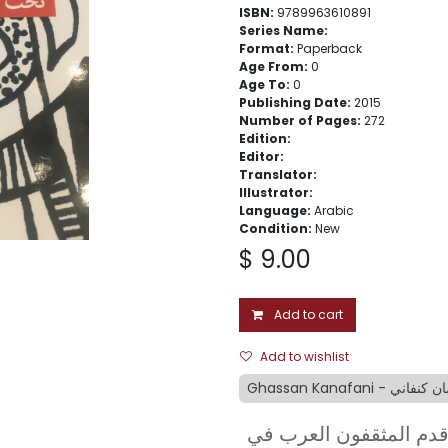
ISBN:
9789963610891
Series Name:
Format:
Paperback
Age From:
0
Age To:
0
Publishing Date:
2015
Number of Pages:
272
Edition:
Editor:
Translator:
Illustrator:
Language:
Arabic
Condition:
New
$
9.00
Add to cart
Add to wishlist
Ghassan Kanafani - فاني
لفترة التي امتدت بين ١٩٤٨ و١٩٦٨، قدم المثقفون العرب في