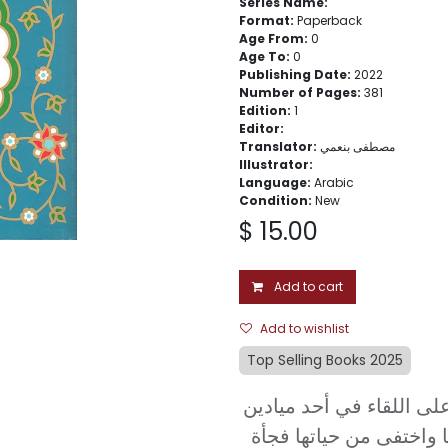
Series Name:
Format:
Paperback
Age From:
0
Age To:
0
Publishing Date:
2022
Number of Pages:
381
Edition:
1
Editor:
Translator:
مصطفى بنعمي
Illustrator:
Language:
Arabic
Condition:
New
$
15.00
Add to cart
Add to wishlist
Top Selling Books 2025
على اللقاء في أحد ميادين
ا واختفى من حياتها فجأة