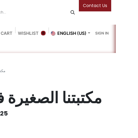
Contact Us
 CART
WISHLIST
ENGLISH (US)
SIGN IN
0
Blog
Gallery
Friends Of The Bookshop
Events
مكتب
مكتبتنا الصغيرة
025