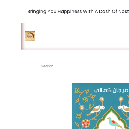
Bringing You Happiness With A Dash Of Nost
Home
Shop
The Book Maki