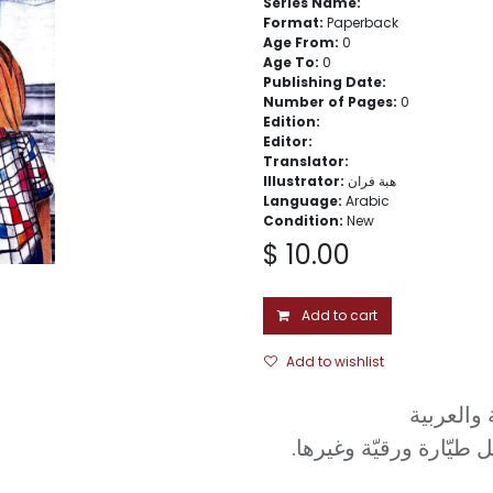
Series Name:
Format:
Paperback
Age From:
0
Age To:
0
Publishing Date:
Number of Pages:
0
Edition:
Editor:
Translator:
Illustrator:
هبة فران
Language:
Arabic
Condition:
New
$
10.00
Add to cart
Add to wishlist
يّارة ورقيّة وغيرها