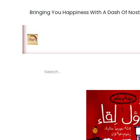
Bringing You Happiness With A Dash Of Nost
Home
Shop
The Book Maki