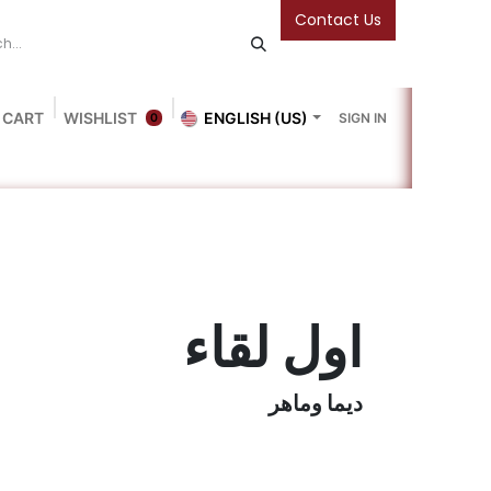
Contact Us
 CART
WISHLIST
ENGLISH (US)
SIGN IN
0
Blog
Gallery
Friends Of The Bookshop
Events
اول لقاء
ديما وماهر